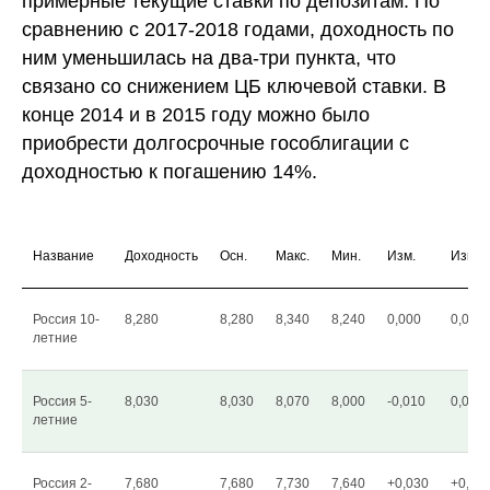
примерные текущие ставки по депозитам. По
сравнению с 2017-2018 годами, доходность по
ним уменьшилась на два-три пункта, что
связано со снижением ЦБ ключевой ставки. В
конце 2014 и в 2015 году можно было
приобрести долгосрочные гособлигации с
доходностью к погашению 14%.
Название
Доходность
Осн.
Макс.
Мин.
Изм.
Изм.
Россия 10-
8,280
8,280
8,340
8,240
0,000
0,00%
летние
Россия 5-
8,030
8,030
8,070
8,000
-0,010
0,00%
летние
Россия 2-
7,680
7,680
7,730
7,640
+0,030
+0,00