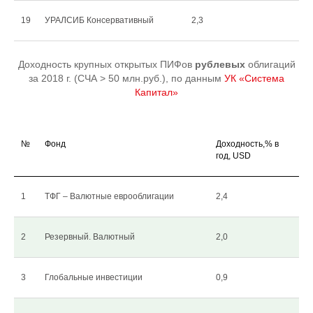
19
УРАЛСИБ Консервативный
2,3
Доходность крупных открытых ПИФов
рублевых
облигаций
за 2018 г. (СЧА > 50 млн.руб.), по данным
УК «Система
Капитал»
№
Фонд
Доходность,% в
год, USD
1
ТФГ – Валютные еврооблигации
2,4
2
Резервный. Валютный
2,0
3
Глобальные инвестиции
0,9