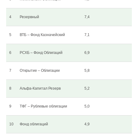
4
Резервный
7,4
5
ВТБ – Фонд Казначейский
7,1
6
РСХБ – Фонд Облигаций
6,9
7
Открытие – Облигации
5,8
8
Альфа-Капитал Резерв
5,2
9
ТФГ – Рублевые облигации
5,0
10
Фонд облигаций
4,9