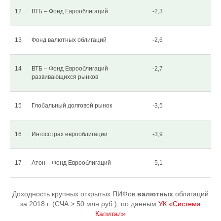
12
ВТБ – Фонд Еврооблигаций
-2,3
13
Фонд валютных облигаций
-2,6
14
ВТБ – Фонд Еврооблигаций
-2,7
развивающихся рынков
15
Глобальный долговой рынок
-3,5
16
Ингосстрах еврооблигации
-3,9
17
Атон – Фонд Еврооблигаций
-5,1
Доходность крупных открытых ПИФов
валютных
облигаций
за 2018 г. (СЧА > 50 млн руб.), по данным
УК «Система
Капитал»