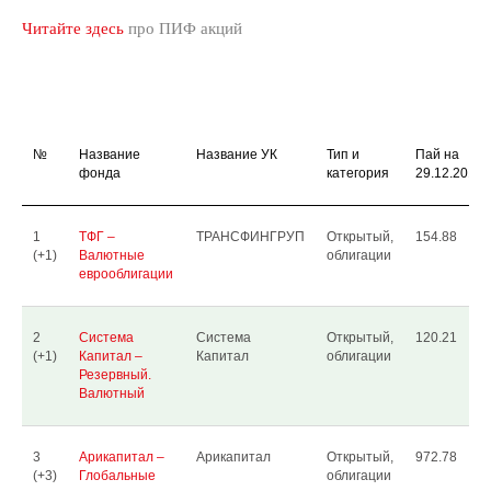
Читайте здесь
про ПИФ акций
№
Название
Название УК
Тип и
Пай на
фонда
категория
29.12.2017
1
ТФГ –
ТРАНСФИНГРУП
Открытый,
154.88
(+1)
Валютные
облигации
еврооблигации
2
Система
Система
Открытый,
120.21
(+1)
Капитал –
Капитал
облигации
Резервный.
Валютный
3
Арикапитал –
Арикапитал
Открытый,
972.78
(+3)
Глобальные
облигации