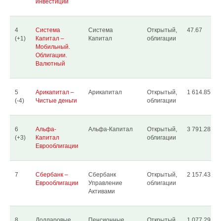
инвестиции
4
Система
Система
Открытый,
47.67
(+1)
Капитал –
Капитал
облигации
Мобильный.
Облигации.
Валютный
5
Арикапитал –
Арикапитал
Открытый,
1 614.85
(-4)
Чистые деньги
облигации
6
Альфа-
Альфа-Капитал
Открытый,
3 791.28
(+3)
Капитал
облигации
Еврооблигации
7
Сбербанк –
Сбербанк
Открытый,
2 157.43
Еврооблигации
Управление
облигации
Активами
8
Долларовые
Пенсионные
Открытый,
1 077.29