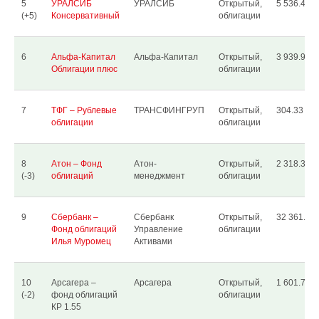
5
УРАЛСИБ
УРАЛСИБ
Открытый,
5 536.49
(+5)
Консервативный
облигации
6
Альфа-Капитал
Альфа-Капитал
Открытый,
3 939.90
Облигации плюс
облигации
7
ТФГ – Рублевые
ТРАНСФИНГРУП
Открытый,
304.33
облигации
облигации
8
Атон – Фонд
Атон-
Открытый,
2 318.32
(-3)
облигаций
менеджмент
облигации
9
Сбербанк –
Сбербанк
Открытый,
32 361.31
Фонд облигаций
Управление
облигации
Илья Муромец
Активами
10
Арсагера –
Арсагера
Открытый,
1 601.71
(-2)
фонд облигаций
облигации
КР 1.55