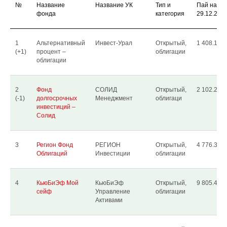
№
Название
Название УК
Тип и
Пай на
фонда
категория
29.12.201
1
Альтернативный
Инвест-Урал
Открытый,
1 408.18
(+1)
процент –
облигации
облигации
2
Фонд
СОЛИД
Открытый,
2 102.24
(-1)
долгосрочных
Менеджмент
облигаци
инвестиций –
Солид
3
Регион Фонд
РЕГИОН
Открытый,
4 776.37
Облигаций
Инвестиции
облигации
4
КьюБиЭф Мой
КьюБиЭф
Открытый,
9 805.44
сейф
Управление
облигации
Активами