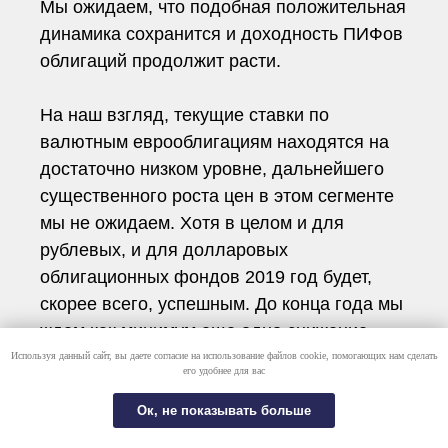
Мы ожидаем, что подобная положительная
динамика сохранится и доходность ПИФов
облигаций продолжит расти.
На наш взгляд, текущие ставки по
валютным еврооблигациям находятся на
достаточно низком уровне, дальнейшего
существенного роста цен в этом сегменте
мы не ожидаем. Хотя в целом и для
рублевых, и для долларовых
облигационных фондов 2019 год будет,
скорее всего, успешным. До конца года мы
ждем как минимум еще одно снижение
ставки ЦБ на 0,25 пункта, что
Используя данный сайт, вы даете согласие на использование файлов cookie, помогающих нам сделать
его удобнее для вас
положительно скажется на рублевых
облигациях, на доходности их
Ок, не показывать больше
держателей».