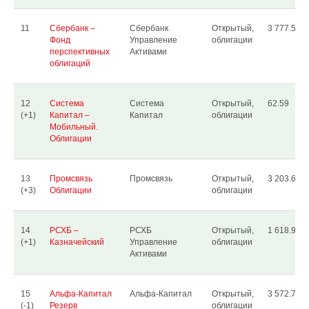
11
Сбербанк –
Сбербанк
Открытый,
3 777.59 3
Фонд
Управление
облигации
перспективных
Активами
облигаций
12
Система
Система
Открытый,
62.59
(+1)
Капитал –
Капитал
облигации
Мобильный.
Облигации
13
Промсвязь
Промсвязь
Открытый,
3 203.60
(+3)
Облигации
облигации
14
РСХБ –
РСХБ
Открытый,
1 618.90 1
(+1)
Казначейский
Управление
облигации
Активами
15
Альфа-Капитал
Альфа-Капитал
Открытый,
3 572.70
(-1)
Резерв
облигации