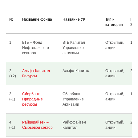
№
Название фонда
Название УК
Тип и
Пай
категория
29.1
1
ВТБ – Фонд
ВТБ Капитал
Открытый,
16.2
Нефтегазового
Управление
акции
сектора
активами
2
Альфа-Капитал
Альфа-Капитал
Открытый,
2 06
(+2)
Ресурсы
акции
3
Сбербанк –
Сбербанк
Открытый,
1 18
(-1)
Природные
Управление
акции
ресурсы
Активами
4
Райффайзен –
Райффайзен
Открытый,
22 8
(-1)
Сырьевой сектор
Капитал
акции