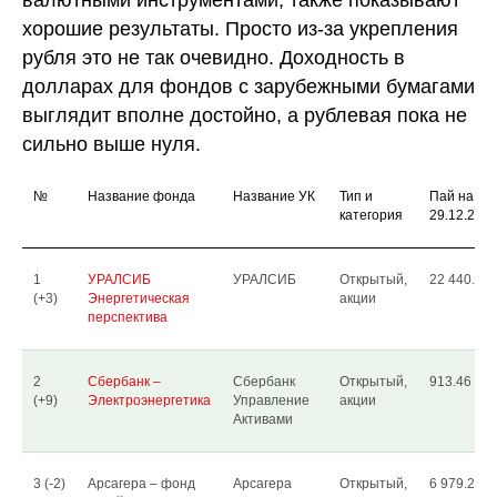
хорошие результаты. Просто из-за укрепления
рубля это не так очевидно. Доходность в
долларах для фондов с зарубежными бумагами
выглядит вполне достойно, а рублевая пока не
сильно выше нуля.
№
Название фонда
Название УК
Тип и
Пай на
категория
29.12.201
1
УРАЛСИБ
УРАЛСИБ
Открытый,
22 440.25
(+3)
Энергетическая
акции
перспектива
2
Сбербанк –
Сбербанк
Открытый,
913.46
(+9)
Электроэнергетика
Управление
акции
Активами
3 (-2)
Арсагера – фонд
Арсагера
Открытый,
6 979.26