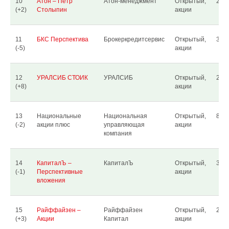
10
Атон – Петр
Атон-менеджмент
Открытый,
2 11
(+2)
Столыпин
акции
11
БКС Перспектива
Брокеркредитсервис
Открытый,
3 80
(-5)
акции
12
УРАЛСИБ СТОИК
УРАЛСИБ
Открытый,
2 28
(+8)
акции
13
Национальные
Национальная
Открытый,
876
(-2)
акции плюс
управляющая
акции
компания
14
КапиталЪ –
КапиталЪ
Открытый,
3 59
(-1)
Перспективные
акции
вложения
15
Райффайзен –
Райффайзен
Открытый,
25 8
(+3)
Акции
Капитал
акции