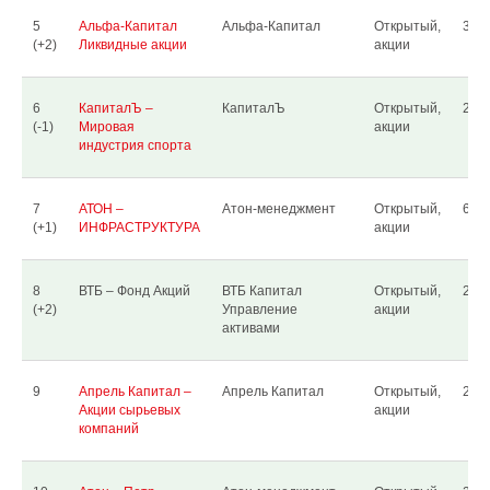
5
Альфа-Капитал
Альфа-Капитал
Открытый,
3 94
(+2)
Ликвидные акции
акции
6
КапиталЪ –
КапиталЪ
Открытый,
2 05
(-1)
Мировая
акции
индустрия спорта
7
АТОН –
Атон-менеджмент
Открытый,
603
(+1)
ИНФРАСТРУКТУРА
акции
8
ВТБ – Фонд Акций
ВТБ Капитал
Открытый,
22.9
(+2)
Управление
акции
активами
9
Апрель Капитал –
Апрель Капитал
Открытый,
239
Акции сырьевых
акции
компаний