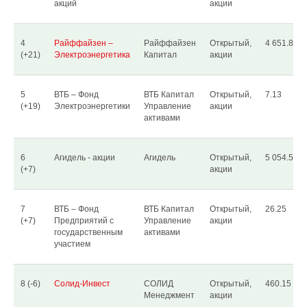
акций
акции
4
Райффайзен –
Райффайзен
Открытый,
4 651.84
(+21)
Электроэнергетика
Капитал
акции
5
ВТБ – Фонд
ВТБ Капитал
Открытый,
7.13
(+19)
Электроэнергетики
Управление
акции
активами
6
Агидель - акции
Агидель
Открытый,
5 054.53
(+7)
акции
7
ВТБ – Фонд
ВТБ Капитал
Открытый,
26.25
(+7)
Предприятий с
Управление
акции
государственным
активами
участием
8 (-6)
Солид-Инвест
СОЛИД
Открытый,
460.15
Менеджмент
акции