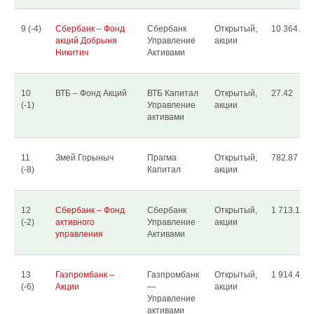
9 (-4)
Сбербанк – Фонд
Сбербанк
Открытый,
10 364.49
акций Добрыня
Управление
акции
Никитич
Активами
10
ВТБ – Фонд Акций
ВТБ Капитал
Открытый,
27.42
(-1)
Управление
акции
активами
11
Змей Горыныч
Прагма
Открытый,
782.87
(-8)
Капитал
акции
12
Сбербанк – Фонд
Сбербанк
Открытый,
1 713.10
(-2)
активного
Управление
акции
управления
Активами
13
Газпромбанк –
Газпромбанк
Открытый,
1 914.45
(-6)
Акции
—
акции
Управление
активами