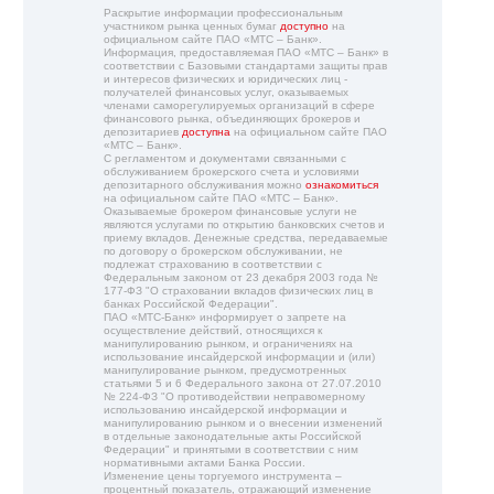
Раскрытие информации профессиональным
участником рынка ценных бумаг
доступно
на
официальном сайте ПАО «МТС – Банк».
Информация, предоставляемая ПАО «МТС – Банк» в
соответствии с Базовыми стандартами защиты прав
и интересов физических и юридических лиц -
получателей финансовых услуг, оказываемых
членами саморегулируемых организаций в сфере
финансового рынка, объединяющих брокеров и
депозитариев
доступна
на официальном сайте ПАО
«МТС – Банк».
С регламентом и документами связанными с
обслуживанием брокерского счета и условиями
депозитарного обслуживания можно
ознакомиться
на официальном сайте ПАО «МТС – Банк».
Оказываемые брокером финансовые услуги не
являются услугами по открытию банковских счетов и
приему вкладов. Денежные средства, передаваемые
по договору о брокерском обслуживании, не
подлежат страхованию в соответствии с
Федеральным законом от 23 декабря 2003 года №
177-ФЗ "О страховании вкладов физических лиц в
банках Российской Федерации".
ПАО «МТС-Банк» информирует о запрете на
осуществление действий, относящихся к
манипулированию рынком, и ограничениях на
использование инсайдерской информации и (или)
манипулирование рынком, предусмотренных
статьями 5 и 6 Федерального закона от 27.07.2010
№ 224-ФЗ "О противодействии неправомерному
использованию инсайдерской информации и
манипулированию рынком и о внесении изменений
в отдельные законодательные акты Российской
Федерации" и принятыми в соответствии с ним
нормативными актами Банка России.
Изменение цены торгуемого инструмента –
процентный показатель, отражающий изменение