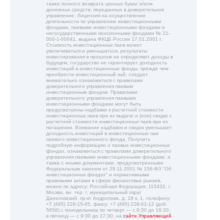
также полного возврата ценных бумаг и/или
денежных средств, переданных в доверительное
управление. Лицензия на осуществление
деятельности по управлению инвестиционными
фондами, паевыми инвестиционными фондами и
негосударственными пенсионными фондами № 21-
000-1-00041, выдана ФКЦБ России 17.01.2001 г.
Стоимость инвестиционных паев может
увеличиваться и уменьшаться, результаты
инвестирования в прошлом не определяют доходы в
будущем, государство не гарантирует доходность
инвестиций в инвестиционные фонды, прежде чем
приобрести инвестиционный пай, следует
внимательно ознакомиться с правилами
доверительного управления паевым
инвестиционным фондом. Правилами
доверительного управления паевыми
инвестиционными фондами могут быть
предусмотрены надбавки к расчетной стоимости
инвестиционных паев при их выдаче и (или) скидки с
расчетной стоимости инвестиционных паев при их
погашении. Взимание надбавок и скидок уменьшает
доходность инвестиций в инвестиционные паи
паевого инвестиционного фонда. Получить
подробную информацию о паевых инвестиционных
фондах, ознакомиться с правилами доверительного
управления паевыми инвестиционными фондами, а
также с иными документами, предусмотренными
Федеральным законом от 29.11.2001 № 156-ФЗ "Об
инвестиционных фондах" и нормативными
правовыми актами в сфере финансовых рынков,
можно по адресу: Российская Федерация, 115432, г.
Москва, вн. тер. г. муниципальный округ
Даниловский, пр-кт Андропова, д. 18 к. 1, телефону:
+7 (495) 228-15-05, факсу: +7 (495) 228-01-12 (доб.
5656) с понедельника по четверг — c 9:30 до 18:30,
в пятницу — с 9:30 до 17:30, на
сайте Управляющей