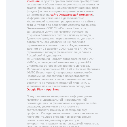
компании
, в пунктах приема заявок на приобретение,
погашение и обмен инвестиционных паев агента по
выдаче, погашению и обмену инвестиционных паев
фондов (со списком пунктов приема заявок можно
ознакомиться на
сайте Управляющей компании
).
Информация, связанная с деятельностью
Управляющей компании, раскрывается на сайте в
сети Интернет по адресу http://sistema-capital.com.
Оказываемые ООО УК «Система Капитал»
финансовые услуги не являются услугами по
открытию банковских счетов и приему вкладов.
Денежные средства, передаваемые по договору
доверительного управления, не подлежат
страхованию в соответствии с Федеральным
законом от 23 декабря 2003 года № 177-ФЗ «О
страховании вкладов физических лиц в банках
Российской Федерации».
МТС Инвестиции - объект авторского права ПАО
«МТС», используемый компаниями группы АФК
Система на основе лицензионного договора.
Мобильное приложение ООО УК «Система Капитал»
(«МТС Инвестиции») - возрастная категория 0+.
Программное обеспечение предоставляется
конечным пользователям – физическим лицам
бесплатно на условиях открытой лицензии. С
условиями можно ознакомиться на площадках
Google Play
и
App Store
.
Представленные материалы и информация не
являются индивидуальной инвестиционной
рекомендацией, и финансовые инструменты либо
операции, упомянутые в них, могут не
соответствовать Вашему инвестиционному
профилю. Определение соответствия финансового
инструмента либо операции инвестиционным
целям, инвестиционному горизонту и
толерантности к риску является задачей инвестора.
ООО УК «Система Капитал» не несет