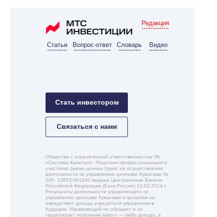
Редакция
Статьи
Вопрос-ответ
Словарь
Видео
Стать инвестором
Связаться с нами
Общество с ограниченной ответственностью УК
«Система Капитал». Лицензия профессионального
участника рынка ценных бумаг на осуществление
деятельности по управлению ценными бумагами №
045- 13853-001000 выдана Центральным Банком
Российской Федерации (Банк России) 13.03.2014 г.
Результаты деятельности управляющего по
управлению ценными бумагами в прошлом не
определяют доходы учредителя управления в
будущем. Управляющий не обещает и не
гарантирует получение какого — либо дохода, а