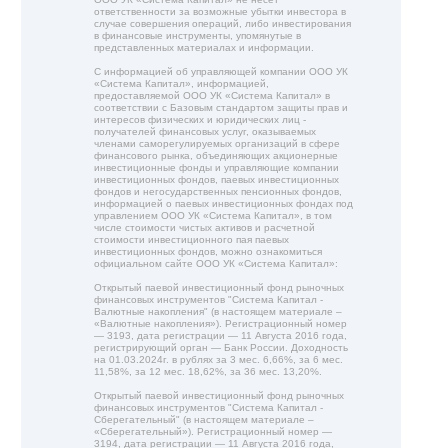
ответственности за возможные убытки инвестора в
случае совершения операций, либо инвестирования
в финансовые инструменты, упомянутые в
представленных материалах и информации.
С информацией об управляющей компании ООО УК
«Система Капитал», информацией,
предоставляемой ООО УК «Система Капитал» в
соответствии с Базовым стандартом защиты прав и
интересов физических и юридических лиц -
получателей финансовых услуг, оказываемых
членами саморегулируемых организаций в сфере
финансового рынка, объединяющих акционерные
инвестиционные фонды и управляющие компании
инвестиционных фондов, паевых инвестиционных
фондов и негосударственных пенсионных фондов,
информацией о паевых инвестиционных фондах под
управлением ООО УК «Система Капитал», в том
числе стоимости чистых активов и расчетной
стоимости инвестиционного пая паевых
инвестиционных фондов, можно ознакомиться
официальном сайте ООО УК «Система Капитал»:
Открытый паевой инвестиционный фонд рыночных
финансовых инструментов "Система Капитал -
Валютные накопления" (в настоящем материале –
«Валютные накопления»). Регистрационный номер
— 3193, дата регистрации — 11 Августа 2016 года,
регистрирующий орган — Банк России. Доходность
на 01.03.2024г. в рублях за 3 мес. 6,66%, за 6 мес.
11,58%, за 12 мес. 18,62%, за 36 мес. 13,20%.
Открытый паевой инвестиционный фонд рыночных
финансовых инструментов "Система Капитал -
Сберегательный" (в настоящем материале –
«Сберегательный»). Регистрационный номер —
3194, дата регистрации — 11 Августа 2016 года,