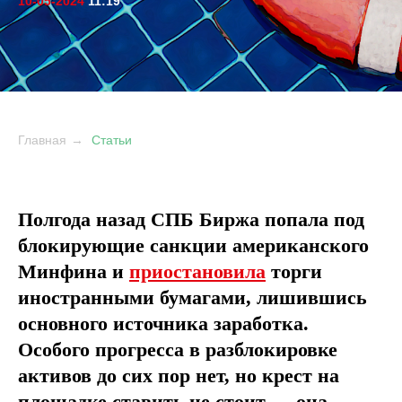
10-05-2024
11
:19
Главная
→
Статьи
Полгода назад СПБ Биржа попала под
блокирующие санкции американского
Минфина и
приостановила
торги
иностранными бумагами, лишившись
основного источника заработка.
Особого прогресса в разблокировке
активов до сих пор нет, но крест на
площадке ставить не стоит — она