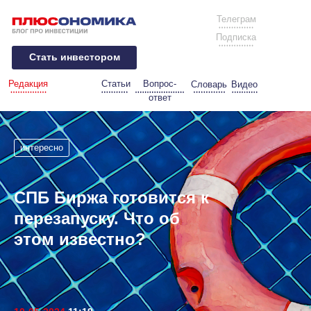
Телеграм
Подписка
Стать инвестором
Редакция
Статьи
Вопрос-
Словарь
Видео
ответ
интересно
СПБ Биржа готовится к
перезапуску. Что об
этом известно?