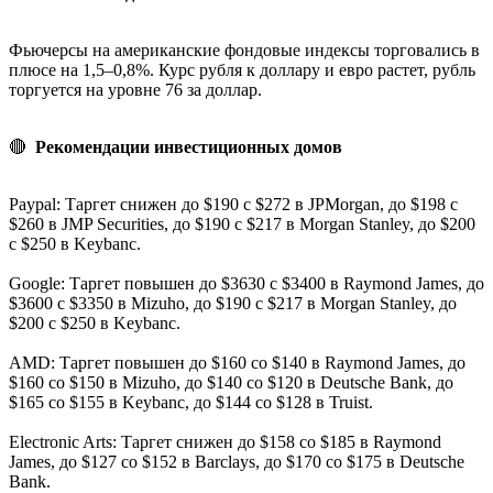
Фьючерсы на американские фондовые индексы торговались в
плюсе на 1,5–0,8%. Курс рубля к доллару и евро растет, рубль
торгуется на уровне 76 за доллар.
🔴
Рекомендации инвестиционных домов
Paypal: Таргет снижен до $190 с $272 в JPMorgan, до $198 с
$260 в JMP Securities, до $190 с $217 в Morgan Stanley, до $200
с $250 в Keybanc.
Google: Таргет повышен до $3630 с $3400 в Raymond James, до
$3600 с $3350 в Mizuho, до $190 с $217 в Morgan Stanley, до
$200 с $250 в Keybanc.
AMD: Таргет повышен до $160 со $140 в Raymond James, до
$160 со $150 в Mizuho, до $140 со $120 в Deutsche Bank, до
$165 со $155 в Keybanc, до $144 со $128 в Truist.
Electronic Arts: Таргет снижен до $158 со $185 в Raymond
James, до $127 со $152 в Barclays, до $170 со $175 в Deutsche
Bank.