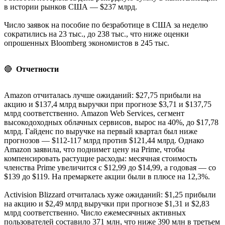
в истории рынков США — $237 млрд.
Число заявок на пособие по безработице в США за неделю
сократились на 23 тыс., до 238 тыс., что ниже оценки
опрошенных Bloomberg экономистов в 245 тыс.
🔴
Отчетности
Amazon отчиталась лучше ожиданий: $27,75 прибыли на
акцию и $137,4 млрд выручки при прогнозе $3,71 и $137,75
млрд соответственно. Amazon Web Services, сегмент
высокодоходных облачных сервисов, вырос на 40%, до $17,78
млрд. Гайденс по выручке на первый квартал был ниже
прогнозов — $112-117 млрд против $121,44 млрд. Однако
Amazon заявила, что поднимет цену на Prime, чтобы
компенсировать растущие расходы: месячная стоимость
членства Prime увеличится с $12,99 до $14,99, а годовая — со
$139 до $119. На премаркете акции были в плюсе на 12,3%.
Activision Blizzard отчиталась хуже ожиданий: $1,25 прибыли
на акцию и $2,49 млрд выручки при прогнозе $1,31 и $2,83
млрд соответственно. Число ежемесячных активных
пользователей составило 371 млн, что ниже 390 млн в третьем